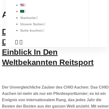
Autor:
SUITE´S
Startseite
Unsere Suiten
Der Unvergleichliche Zauber
Suite buchen
Des CHIO Aachen: Ein
Einblick In Den
Weltbekannten Reitsport
Der Unvergleichliche Zauber des CHIO Aachen: Das CHIO
Aachen ist mehr als nur ein Pferdesportturnier; es ist ein
Ereignis von internationalem Rang, das jedes Jahr die
Besten der Besten aus der ganzen Welt anzieht. Mit seiner