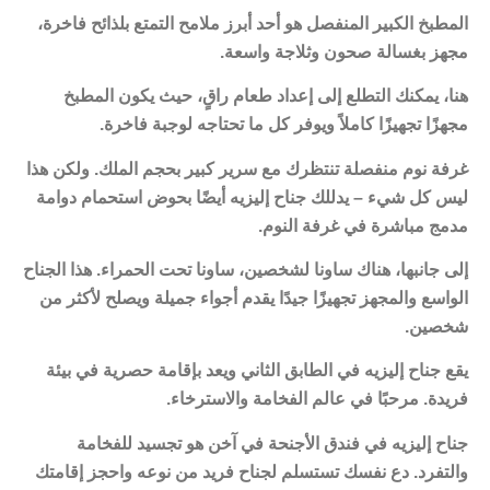
المطبخ الكبير المنفصل هو أحد أبرز ملامح التمتع بلذائح فاخرة،
مجهز بغسالة صحون وثلاجة واسعة.
هنا، يمكنك التطلع إلى إعداد طعام راقٍ، حيث يكون المطبخ
مجهزًا تجهيزًا كاملاً ويوفر كل ما تحتاجه لوجبة فاخرة.
غرفة نوم منفصلة تنتظرك مع سرير كبير بحجم الملك. ولكن هذا
ليس كل شيء – يدللك جناح إليزيه أيضًا بحوض استحمام دوامة
مدمج مباشرة في غرفة النوم.
إلى جانبها، هناك ساونا لشخصين، ساونا تحت الحمراء. هذا الجناح
الواسع والمجهز تجهيزًا جيدًا يقدم أجواء جميلة ويصلح لأكثر من
شخصين.
يقع جناح إليزيه في الطابق الثاني ويعد بإقامة حصرية في بيئة
فريدة. مرحبًا في عالم الفخامة والاسترخاء.
جناح إليزيه في فندق الأجنحة في آخن هو تجسيد للفخامة
والتفرد. دع نفسك تستسلم لجناح فريد من نوعه واحجز إقامتك