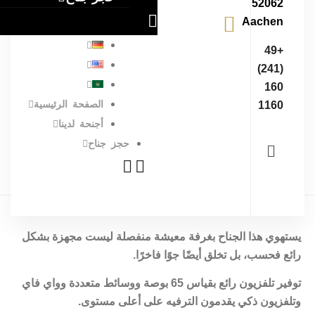
52062
Aachen
+49
(241)
160
الصفحة الرئيسية
1160
أجنحة لدينا
حجز جناح
مرحبًا في جناحنا إليزيه – واحة فاخرة تمتد على مساحة 65 مترًا
مربعًا.
يستهوي هذا الجناح بغرفة معيشة منفصلة ليست مجهزة بشكل
رائع فحسب، بل تخلق أيضًا جوًا فاخرًا.
توفير تلفزيون رائع بقياس 65 بوصة ووسائط متعددة وواي فاي
وتلفزيون ذكي يقدمون الترفيه على أعلى مستوى.