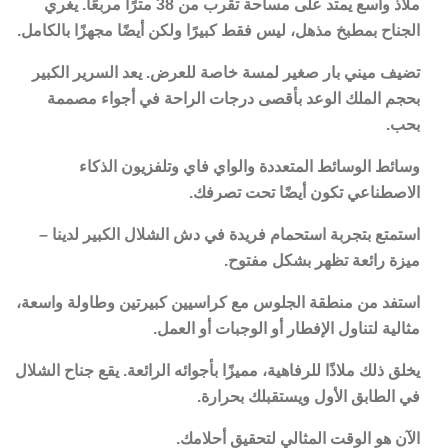
ملاذ واسع يمتد على مساحة تقرب من 38 مترًا مربعًا. يغري
الجناح بمطبخ مذهل، ليس فقط كبيرًا ولكن أيضًا مجهزًا بالكامل.
تضيف ميني بار صغير لمسة خاصة للعرض. يعد السرير الكبير
بحجم الملك الوعد بأقصى درجات الراحة في أجواء مصممة
بحب.
وسائط الوسائط المتعددة والواي فاي وتلفزيون الذكاء
الاصطناعي تكون أيضًا تحت تصرفك.
استمتع بتجربة استحمام فريدة في دش الشلال الكبير لدينا –
ميزة رائعة تظهر بشكل مفتوح.
استفد من منطقة الجلوس مع كراسيين كبيرتين وطاولة واسعة،
مثالية لتناول الإفطار أو الوجبات أو العمل.
يخلق ذلك ملاذًا للرفاهية، مميزًا بأجوائه الرائعة. يقع جناح الشلال
في الطابق الأول ويستقبلك بحرارة.
الآن هو الوقت المثالي لتحقيق أحلامك.